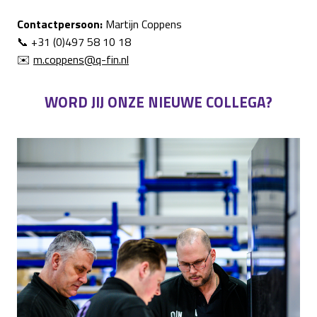
Contactpersoon:
Martijn Coppens
📞 +31 (0)497 58 10 18
✉️
m.coppens@q-fin.nl
WORD JIJ ONZE NIEUWE COLLEGA?